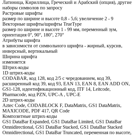
Латиница, Кириллица, Греческий и Арабский (опция), другие
наборы символов по запросу
Растровые шрифты
размер по ширине и высоте 0,8 - 5,6; увеличение 2 - 9
Векторные шрифты/шрифты TrueType
размер по ширине и высоте 1 - 99 мм, переменный зум,
ориентация 0°, 90°, 180°, 270°
Атрибуты шрифта
в зависимости от символьного шрифта - жирный, курсив,
инверсный, вертикальный
Ширина шрифта
изменяется
Штрих-коды
1D штрих-коды
CODABAR, код 128, код 2/5 с чередованием, код 39,
расширенный код 39, код 93, EAN 13, EAN 8, EAN ADD ON,
GS1-128, идентификационный код, ITF 14, Leitcode,
Pharmacode, код PZN, UPC-A , UPC-E
2D штрих-коды
Aztec Code, CODABLOCK F, DataMatrix, GS1 DataMatrix,
MAXICODE, PDF 417, QR Code
Композитные штрих-коды
GS1 DataBar Expanded, GS1 DataBar Limited, GS1 DataBar
Omnidirectional, GS1 DataBar Stacked, GS1 DataBar Stacked
Omnidirectional, GS1 DataBar Truncated, переменная по высоте,