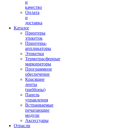
и
качество
Оплата
и
доставка
Каталог
Принтеры
этикеток
Принтеры-
аппликаторы
Этикетки
Термотрасферные
маркираторы
Программное
обеспечение
Красящие
ленты
(риббоны)
Панель
управления
Встраиваемые
печатающие
модули
Аксессуары
Отрасли