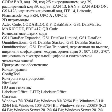
CODABAR, код 128, код 2/5 с чередованием, код 39,
расширенный код 39, код 93, EAN 13, EAN 8, EAN ADD ON,
GS1-128, идентификационный код, ITF 14, Leitcode,
Pharmacode, код PZN, UPC-A , UPC-E
2D штрих-коды
Aztec Code, CODABLOCK F, DataMatrix, GS1 DataMatrix,
MAXICODE, PDF 417, QR Code
Композитные штрих-коды
GS1 DataBar Expanded, GS1 DataBar Limited, GS1 DataBar
Omnidirectional, GS1 DataBar Stacked, GS1 DataBar Stacked
Omnidirectional, GS1 DataBar Truncated, переменная по высоте,
ширина и коэффициент модуля, ориентация 0°, 90°, 180°, 270°,
опционально с контрольной цифрой и считываемой
человеком линией
Программное обеспечение
Конфигурация
ConfigTool
Контроль над процессом
NiceLabel
ПО для этикеток
Labelstar Office | LITE; Labelstar Office
Система
Windows 7® 32/64 Bit; Windows 8® 32/64 Bit; Windows 8.1®
32/64 Bit; Windows 10® 32/64 Bit; Windows Server 2008® (R2)
64 Bit; Windows Server 2012® 64 Bit; Windows Server 2012®