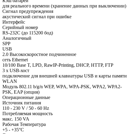
Кэш батареи
для реального времени (хранение данных при выключении)
Сигнал предупреждения
акустический сигнал при ошибке
Интерфейс
Серийный номер
RS-232C (до 115200 бод)
Аналогичный
SPP
USB
2.0 Высокоскоростное подчиненное
сеть Ethernet
10/100 Base T, LPD, RawIP-Printing, DHCP, HTTP, FTP
3 x USB-хост
подключение для внешней клавиатуры USB и карты памяти
WLAN
Модуль 802.11 b/g/n WEP, WPA, WPA-PSK, WPA2, WPA2-
PSK, EAP (опция)
Операционные данные
Источник питания
110 - 230 V / 50 - 60 Hz
Потребляемая мощность
макс. 150 VA
Рабочая Температура
+5 - +35°C