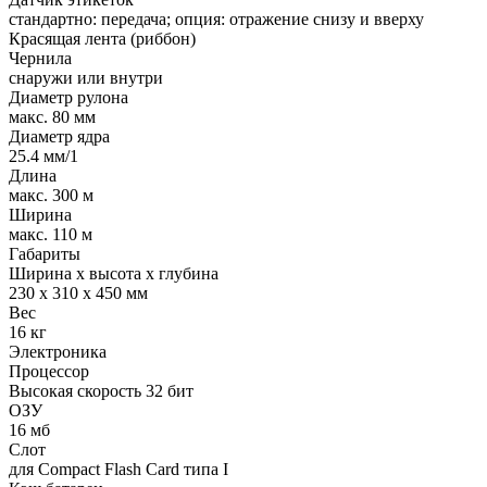
стандартно: передача; опция: отражение снизу и вверху
Красящая лента (риббон)
Чернила
снаружи или внутри
Диаметр рулона
макс. 80 мм
Диаметр ядра
25.4 мм/1
Длина
макс. 300 м
Ширина
макс. 110 м
Габариты
Ширина x высота x глубина
230 x 310 x 450 мм
Вес
16 кг
Электроника
Процессор
Высокая скорость 32 бит
ОЗУ
16 мб
Слот
для Compact Flash Card типа I