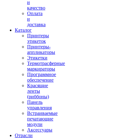
и
качество
Оплата
и
доставка
Каталог
Принтеры
этикеток
Принтеры-
аппликаторы
Этикетки
Термотрасферные
маркираторы
Программное
обеспечение
Красящие
ленты
(риббоны)
Панель
управления
Встраиваемые
печатающие
модули
Аксессуары
Отрасли