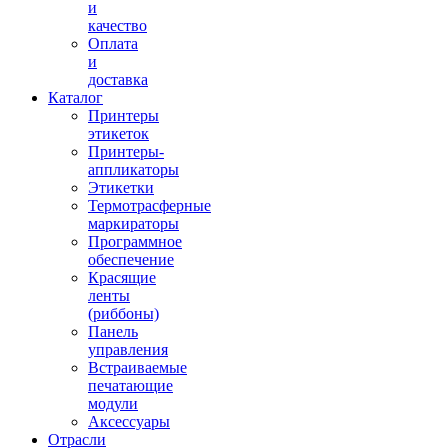
и
качество
Оплата
и
доставка
Каталог
Принтеры
этикеток
Принтеры-
аппликаторы
Этикетки
Термотрасферные
маркираторы
Программное
обеспечение
Красящие
ленты
(риббоны)
Панель
управления
Встраиваемые
печатающие
модули
Аксессуары
Отрасли