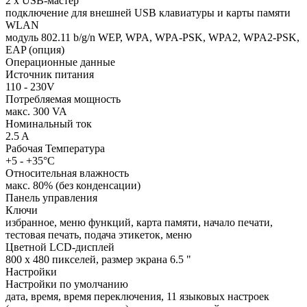
2 x USB-мастер
подключение для внешней USB клавиатуры и карты памяти
WLAN
модуль 802.11 b/g/n WEP, WPA, WPA-PSK, WPA2, WPA2-PSK,
EAP (опция)
Операционные данные
Источник питания
110 - 230V
Потребляемая мощность
макс. 300 VA
Номинальный ток
2.5 A
Рабочая Температура
+5 - +35°C
Относительная влажность
макс. 80% (без конденсации)
Панель управления
Ключи
избранное, меню функций, карта памяти, начало печати,
тестовая печать, подача этикеток, меню
Цветной LCD-дисплей
800 x 480 пикселей, размер экрана 6.5 "
Настройки
Настройки по умолчанию
дата, время, время переключения, 11 языковых настроек