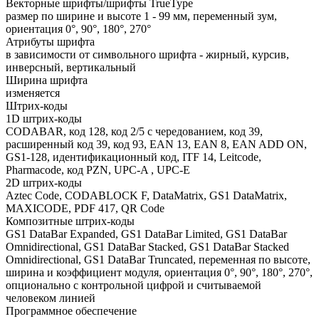
Векторные шрифты/шрифты TrueType
размер по ширине и высоте 1 - 99 мм, переменный зум,
ориентация 0°, 90°, 180°, 270°
Атрибуты шрифта
в зависимости от символьного шрифта - жирный, курсив,
инверсный, вертикальный
Ширина шрифта
изменяется
Штрих-коды
1D штрих-коды
CODABAR, код 128, код 2/5 с чередованием, код 39,
расширенный код 39, код 93, EAN 13, EAN 8, EAN ADD ON,
GS1-128, идентификационный код, ITF 14, Leitcode,
Pharmacode, код PZN, UPC-A , UPC-E
2D штрих-коды
Aztec Code, CODABLOCK F, DataMatrix, GS1 DataMatrix,
MAXICODE, PDF 417, QR Code
Композитные штрих-коды
GS1 DataBar Expanded, GS1 DataBar Limited, GS1 DataBar
Omnidirectional, GS1 DataBar Stacked, GS1 DataBar Stacked
Omnidirectional, GS1 DataBar Truncated, переменная по высоте,
ширина и коэффициент модуля, ориентация 0°, 90°, 180°, 270°,
опционально с контрольной цифрой и считываемой
человеком линией
Программное обеспечение