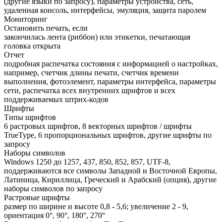
(другие языки по запросу), параметры устройства, сеть,
удаленная консоль, интерфейсы, эмуляция, защита паролем
Мониторинг
Остановить печать, если
закончилась лента (риббон) или этикетки, печатающая
головка открыта
Отчет
подробная распечатка состояния с информацией о настройках,
например, счетчик длины печати, счетчик времени
выполнения, фотоэлемент, параметры интерфейса, параметры
сети, распечатка всех внутренних шрифтов и всех
поддерживаемых штрих-кодов
Шрифты
Типы шрифтов
6 растровых шрифтов, 8 векторных шрифтов / шрифты
TrueType, 6 пропорциональных шрифтов, другие шрифты по
запросу
Наборы символов
Windows 1250 до 1257, 437, 850, 852, 857, UTF-8,
поддерживаются все символы Западной и Восточной Европы,
Латиница, Кириллица, Греческий и Арабский (опция), другие
наборы символов по запросу
Растровые шрифты
размер по ширине и высоте 0,8 - 5,6; увеличение 2 - 9,
ориентация 0°, 90°, 180°, 270°