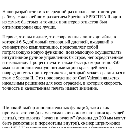
Наши разработчики в очередной раз проделали отличную
работу: с дальнейшим развитием Spectra в SPECTRA II один
из самых быстрых и точных принтеров этикеток был
оптимизирован еще лучше.
Первое, что вы видите, это современная линия дизайна, в
которой 6,5-дюймовый сенсорный дисплей, входящий в
стандартную комплектацию, представляет собой
потрясающую новую функцию, позволяющую осуществлять
интуитивное ручное управление: быстрое, непосредственное
и несложное. Процесс печати также быстр: скорости до 350
мм/с и дополнительную оптимизацию красящей ленты,
навряд ли есть принтер этикеток, который может сравниться в
этом с Spectra II. Это нововведение от Carl Valentin является
идеальным решением для всех отраслей, в которых скорость,
точность и качественная печать имеют значение.
Широкий выбор дополнительных функций, таких как
пропуск зазоров (для максимального использования красящей
ленты), технология "рулон к рулону" (рулоны до 200 мм могут
быть размотаны и перемотаны внутри), сканер штрих-кодов