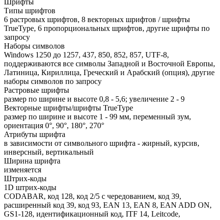
Шрифты
Типы шрифтов
6 растровых шрифтов, 8 векторных шрифтов / шрифты
TrueType, 6 пропорциональных шрифтов, другие шрифты по
запросу
Наборы символов
Windows 1250 до 1257, 437, 850, 852, 857, UTF-8,
поддерживаются все символы Западной и Восточной Европы,
Латиница, Кириллица, Греческий и Арабский (опция), другие
наборы символов по запросу
Растровые шрифты
размер по ширине и высоте 0,8 - 5,6; увеличение 2 - 9
Векторные шрифты/шрифты TrueType
размер по ширине и высоте 1 - 99 мм, переменный зум,
ориентация 0°, 90°, 180°, 270°
Атрибуты шрифта
в зависимости от символьного шрифта - жирный, курсив,
инверсный, вертикальный
Ширина шрифта
изменяется
Штрих-коды
1D штрих-коды
CODABAR, код 128, код 2/5 с чередованием, код 39,
расширенный код 39, код 93, EAN 13, EAN 8, EAN ADD ON,
GS1-128, идентификационный код, ITF 14, Leitcode,