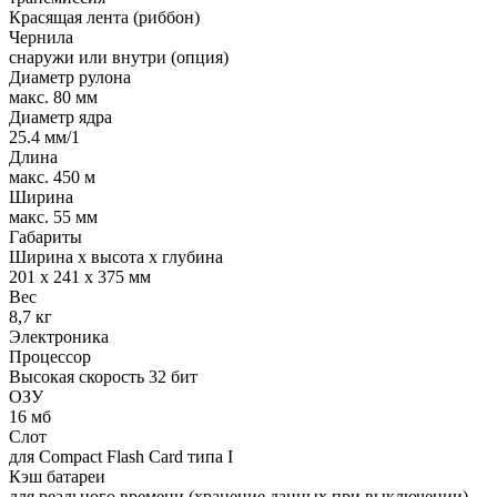
Красящая лента (риббон)
Чернила
снаружи или внутри (опция)
Диаметр рулона
макс. 80 мм
Диаметр ядра
25.4 мм/1
Длина
макс. 450 м
Ширина
макс. 55 мм
Габариты
Ширина x высота x глубина
201 x 241 x 375 мм
Вес
8,7 кг
Электроника
Процессор
Высокая скорость 32 бит
ОЗУ
16 мб
Слот
для Compact Flash Card типа I
Кэш батареи
для реального времени (хранение данных при выключении)