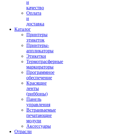
и
качество
Оплата
и
доставка
Каталог
Принтеры
этикеток
Принтеры-
аппликаторы
Этикетки
Термотрасферные
маркираторы
Программное
обеспечение
Красящие
ленты
(риббоны)
Панель
управления
Встраиваемые
печатающие
модули
Аксессуары
Отрасли