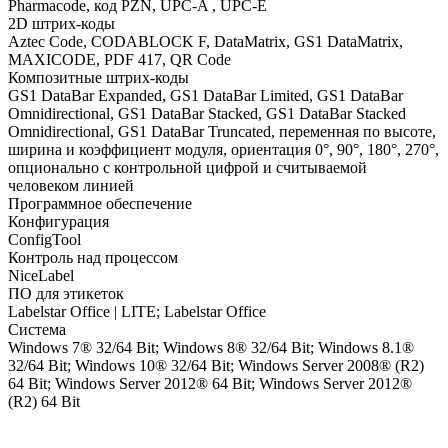
Pharmacode, код PZN, UPC-A , UPC-E
2D штрих-коды
Aztec Code, CODABLOCK F, DataMatrix, GS1 DataMatrix,
MAXICODE, PDF 417, QR Code
Композитные штрих-коды
GS1 DataBar Expanded, GS1 DataBar Limited, GS1 DataBar
Omnidirectional, GS1 DataBar Stacked, GS1 DataBar Stacked
Omnidirectional, GS1 DataBar Truncated, переменная по высоте,
ширина и коэффициент модуля, ориентация 0°, 90°, 180°, 270°,
опционально с контрольной цифрой и считываемой
человеком линией
Программное обеспечение
Конфигурация
ConfigTool
Контроль над процессом
NiceLabel
ПО для этикеток
Labelstar Office | LITE; Labelstar Office
Система
Windows 7® 32/64 Bit; Windows 8® 32/64 Bit; Windows 8.1®
32/64 Bit; Windows 10® 32/64 Bit; Windows Server 2008® (R2)
64 Bit; Windows Server 2012® 64 Bit; Windows Server 2012®
(R2) 64 Bit