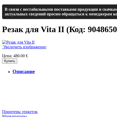
В связи с нестабильными поставками продукции и скачкам
актуальных сведений просим обращаться к менеджерам ко
Резак для Vita II
(Код:
904865
Увеличить изображение
Цена:
480.00 €
Описание
Принтеры этикеток
Маркираторы