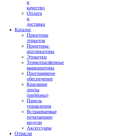
и
качество
Оплата
и
доставка
Каталог
Принтеры
этикеток
Принтеры-
аппликаторы
Этикетки
Термотрасферные
маркираторы
Программное
обеспечение
Красящие
ленты
(риббоны)
Панель
управления
Встраиваемые
печатающие
модули
Аксессуары
Отрасли