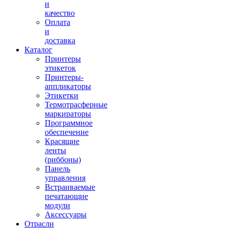
и
качество
Оплата
и
доставка
Каталог
Принтеры
этикеток
Принтеры-
аппликаторы
Этикетки
Термотрасферные
маркираторы
Программное
обеспечение
Красящие
ленты
(риббоны)
Панель
управления
Встраиваемые
печатающие
модули
Аксессуары
Отрасли