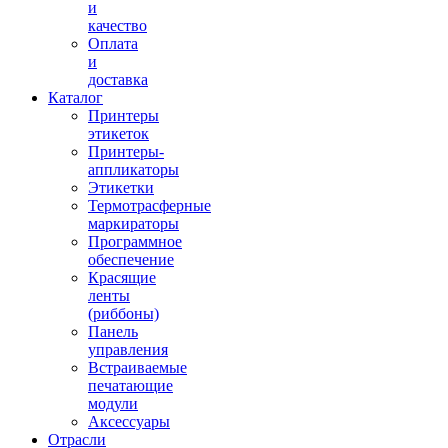
и
качество
Оплата
и
доставка
Каталог
Принтеры
этикеток
Принтеры-
аппликаторы
Этикетки
Термотрасферные
маркираторы
Программное
обеспечение
Красящие
ленты
(риббоны)
Панель
управления
Встраиваемые
печатающие
модули
Аксессуары
Отрасли