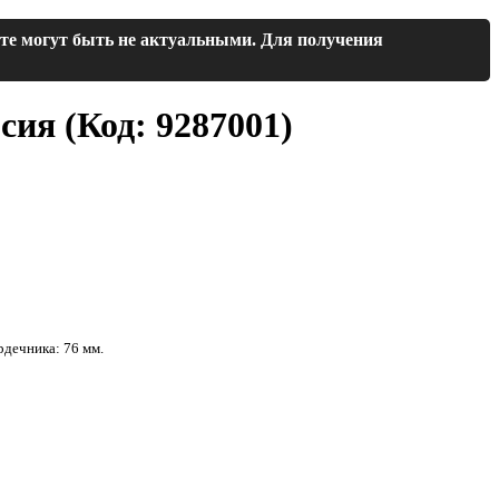
йте могут быть не актуальными. Для получения
рсия
(Код:
9287001
)
рдечника: 76 мм.