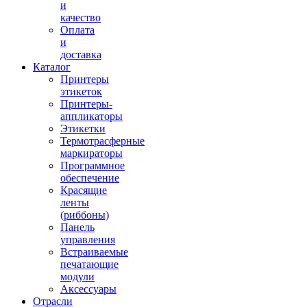
и
качество
Оплата
и
доставка
Каталог
Принтеры
этикеток
Принтеры-
аппликаторы
Этикетки
Термотрасферные
маркираторы
Программное
обеспечение
Красящие
ленты
(риббоны)
Панель
управления
Встраиваемые
печатающие
модули
Аксессуары
Отрасли