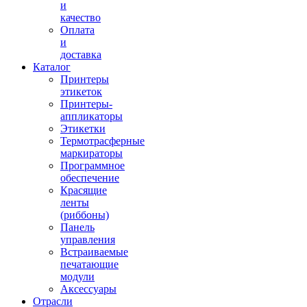
и
качество
Оплата
и
доставка
Каталог
Принтеры
этикеток
Принтеры-
аппликаторы
Этикетки
Термотрасферные
маркираторы
Программное
обеспечение
Красящие
ленты
(риббоны)
Панель
управления
Встраиваемые
печатающие
модули
Аксессуары
Отрасли