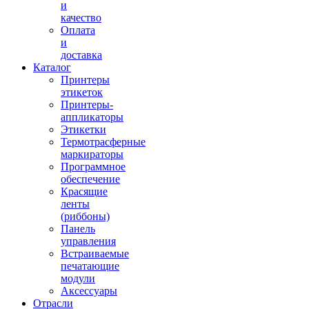
и
качество
Оплата
и
доставка
Каталог
Принтеры
этикеток
Принтеры-
аппликаторы
Этикетки
Термотрасферные
маркираторы
Программное
обеспечение
Красящие
ленты
(риббоны)
Панель
управления
Встраиваемые
печатающие
модули
Аксессуары
Отрасли