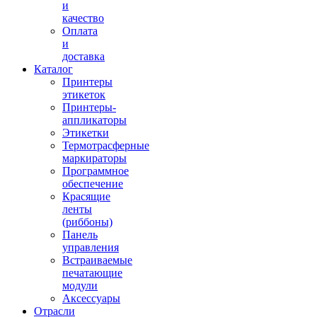
и
качество
Оплата
и
доставка
Каталог
Принтеры
этикеток
Принтеры-
аппликаторы
Этикетки
Термотрасферные
маркираторы
Программное
обеспечение
Красящие
ленты
(риббоны)
Панель
управления
Встраиваемые
печатающие
модули
Аксессуары
Отрасли