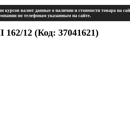
и курсов валют данные о наличии и стоимости товара на са
мпании по телефонам указанным на сайте.
I 162/12
(Код:
37041621
)