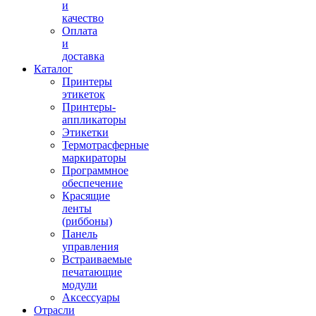
и
качество
Оплата
и
доставка
Каталог
Принтеры
этикеток
Принтеры-
аппликаторы
Этикетки
Термотрасферные
маркираторы
Программное
обеспечение
Красящие
ленты
(риббоны)
Панель
управления
Встраиваемые
печатающие
модули
Аксессуары
Отрасли