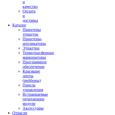
и
качество
Оплата
и
доставка
Каталог
Принтеры
этикеток
Принтеры-
аппликаторы
Этикетки
Термотрасферные
маркираторы
Программное
обеспечение
Красящие
ленты
(риббоны)
Панель
управления
Встраиваемые
печатающие
модули
Аксессуары
Отрасли