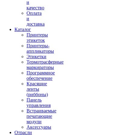
и
качество
Оплата
и
доставка
Каталог
Принтеры
этикеток
Принтеры-
аппликаторы
Этикетки
Термотрасферные
маркираторы
Программное
обеспечение
Красящие
ленты
(риббоны)
Панель
управления
Встраиваемые
печатающие
модули
Аксессуары
Отрасли