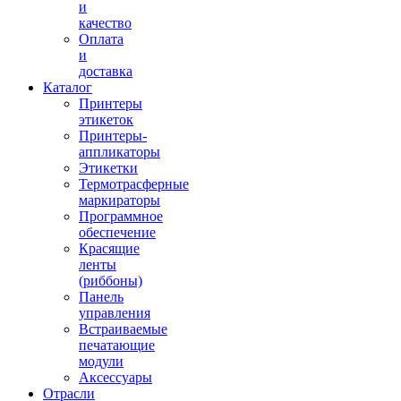
и
качество
Оплата
и
доставка
Каталог
Принтеры
этикеток
Принтеры-
аппликаторы
Этикетки
Термотрасферные
маркираторы
Программное
обеспечение
Красящие
ленты
(риббоны)
Панель
управления
Встраиваемые
печатающие
модули
Аксессуары
Отрасли