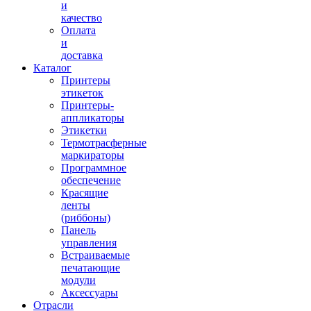
и
качество
Оплата
и
доставка
Каталог
Принтеры
этикеток
Принтеры-
аппликаторы
Этикетки
Термотрасферные
маркираторы
Программное
обеспечение
Красящие
ленты
(риббоны)
Панель
управления
Встраиваемые
печатающие
модули
Аксессуары
Отрасли