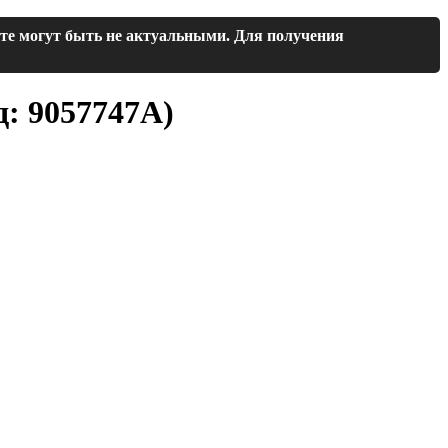
йте могут быть не актуальными. Для получения
д:
9057747A
)