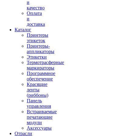
и
качество
Оплата
и
доставка
Каталог
Принтеры
этикеток
Принтеры-
аппликаторы
Этикетки
Термотрасферные
маркираторы
Программное
обеспечение
Красящие
ленты
(риббоны)
Панель
управления
Встраиваемые
печатающие
модули
Аксессуары
Отрасли