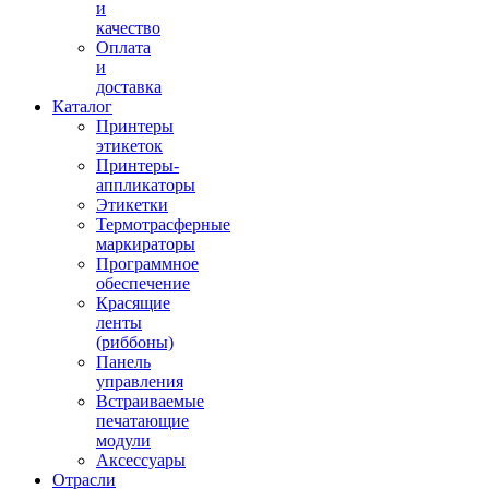
и
качество
Оплата
и
доставка
Каталог
Принтеры
этикеток
Принтеры-
аппликаторы
Этикетки
Термотрасферные
маркираторы
Программное
обеспечение
Красящие
ленты
(риббоны)
Панель
управления
Встраиваемые
печатающие
модули
Аксессуары
Отрасли