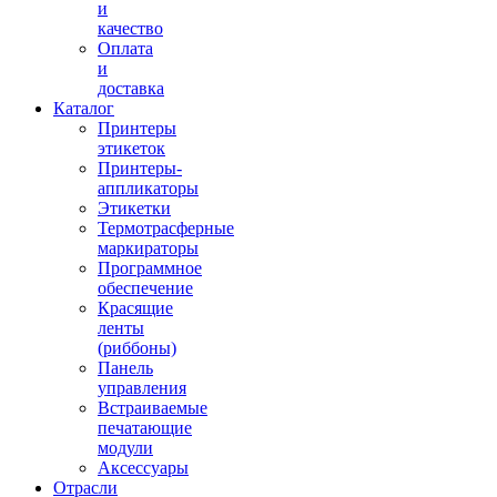
и
качество
Оплата
и
доставка
Каталог
Принтеры
этикеток
Принтеры-
аппликаторы
Этикетки
Термотрасферные
маркираторы
Программное
обеспечение
Красящие
ленты
(риббоны)
Панель
управления
Встраиваемые
печатающие
модули
Аксессуары
Отрасли