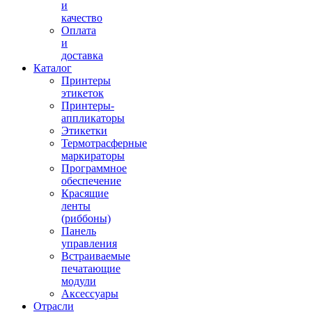
и
качество
Оплата
и
доставка
Каталог
Принтеры
этикеток
Принтеры-
аппликаторы
Этикетки
Термотрасферные
маркираторы
Программное
обеспечение
Красящие
ленты
(риббоны)
Панель
управления
Встраиваемые
печатающие
модули
Аксессуары
Отрасли