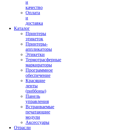
и
качество
Оплата
и
доставка
Каталог
Принтеры
этикеток
Принтеры-
аппликаторы
Этикетки
Термотрасферные
маркираторы
Программное
обеспечение
Красящие
ленты
(риббоны)
Панель
управления
Встраиваемые
печатающие
модули
Аксессуары
Отрасли