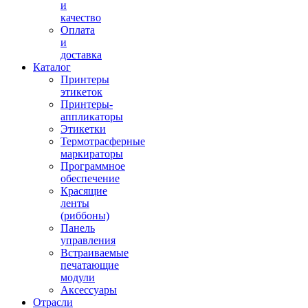
и
качество
Оплата
и
доставка
Каталог
Принтеры
этикеток
Принтеры-
аппликаторы
Этикетки
Термотрасферные
маркираторы
Программное
обеспечение
Красящие
ленты
(риббоны)
Панель
управления
Встраиваемые
печатающие
модули
Аксессуары
Отрасли