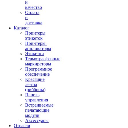
и
качество
Оплата
и
доставка
Каталог
Принтеры
этикеток
Принтеры-
аппликаторы
Этикетки
Термотрасферные
маркираторы
Программное
обеспечение
Красящие
ленты
(риббоны)
Панель
управления
Встраиваемые
печатающие
модули
Аксессуары
Отрасли