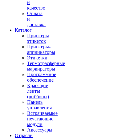
и
качество
Оплата
и
доставка
Каталог
Принтеры
этикеток
Принтеры-
аппликаторы
Этикетки
Термотрасферные
маркираторы
Программное
обеспечение
Красящие
ленты
(риббоны)
Панель
управления
Встраиваемые
печатающие
модули
Аксессуары
Отрасли