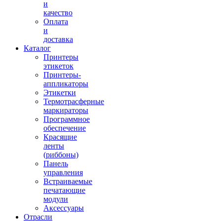
и
качество
Оплата
и
доставка
Каталог
Принтеры
этикеток
Принтеры-
аппликаторы
Этикетки
Термотрасферные
маркираторы
Программное
обеспечение
Красящие
ленты
(риббоны)
Панель
управления
Встраиваемые
печатающие
модули
Аксессуары
Отрасли