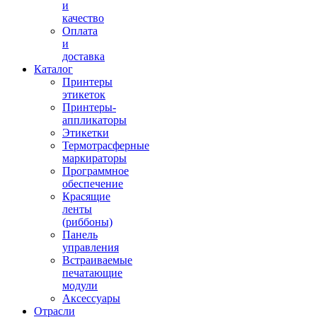
и
качество
Оплата
и
доставка
Каталог
Принтеры
этикеток
Принтеры-
аппликаторы
Этикетки
Термотрасферные
маркираторы
Программное
обеспечение
Красящие
ленты
(риббоны)
Панель
управления
Встраиваемые
печатающие
модули
Аксессуары
Отрасли